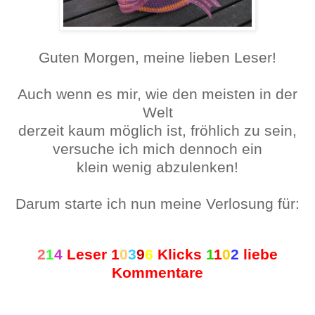
Guten Morgen, meine lieben Leser!
Auch wenn es mir, wie den meisten in der
Welt
derzeit kaum möglich ist, fröhlich zu sein,
versuche ich mich dennoch ein
klein wenig abzulenken!
Darum starte ich nun meine Verlosung für:
2
1
4
Leser
1
0
3
9
6
Klicks
1
1
0
2
liebe
Komment
are